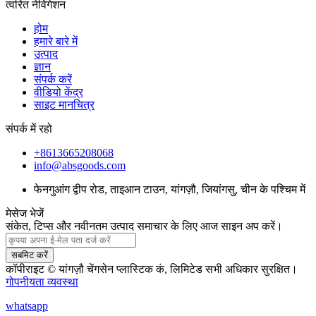
त्वरित नेविगेशन
होम
हमारे बारे में
उत्पाद
ज्ञान
संपर्क करें
वीडियो केंद्र
साइट मानचित्र
संपर्क में रहो
+8613665208068
info@absgoods.com
फेनगुआंग द्वीप रोड, ताइआन टाउन, यांगज़ौ, जियांगसु, चीन के पश्चिम में
मेसेज भेजें
संकेत, टिप्स और नवीनतम उत्पाद समाचार के लिए आज साइन अप करें।
सबमिट करें
कॉपीराइट © यांगज़ौ चेंगसेन प्लास्टिक कं, लिमिटेड सभी अधिकार सुरक्षित।
गोपनीयता व्यवस्था
whatsapp