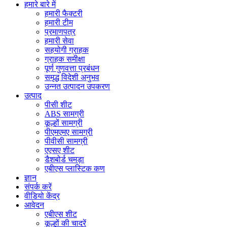
हमारे बारे में
हमारी फैक्टरी
हमारी टीम
प्रमाणपत्र
हमारी सेवा
सहयोगी ग्राहक
ग्राहक समीक्षा
पूर्ण गुणवत्ता प्रबंधन
समृद्ध विदेशी अनुभव
उन्नत उत्पादन उपकरण
उत्पाद
पीसी शीट
ABS सामग्री
कूल्हों सामग्री
पीएमएमए सामग्री
पीवीसी सामग्री
एएसए शीट
डैशबोर्ड चमड़ा
एबीएस प्लास्टिक कण
ज्ञान
संपर्क करें
वीडियो केंद्र
आवेदन
एबीएस शीट
कूल्हों की चादरें