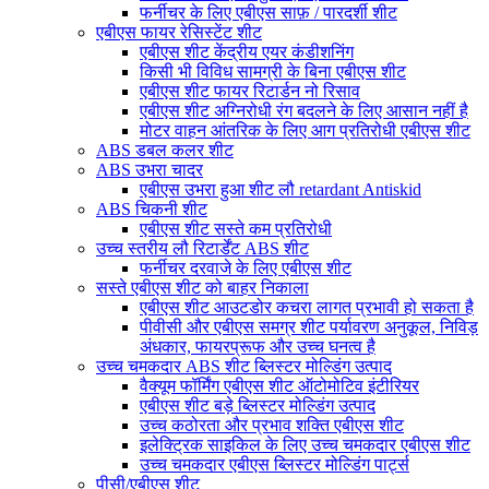
फर्नीचर के लिए एबीएस साफ़ / पारदर्शी शीट
एबीएस फायर रेसिस्टेंट शीट
एबीएस शीट केंद्रीय एयर कंडीशनिंग
किसी भी विविध सामग्री के बिना एबीएस शीट
एबीएस शीट फायर रिटार्डन नो रिसाव
एबीएस शीट अग्निरोधी रंग बदलने के लिए आसान नहीं है
मोटर वाहन आंतरिक के लिए आग प्रतिरोधी एबीएस शीट
ABS डबल कलर शीट
ABS उभरा चादर
एबीएस उभरा हुआ शीट लौ retardant Antiskid
ABS चिकनी शीट
एबीएस शीट सस्ते कम प्रतिरोधी
उच्च स्तरीय लौ रिटार्डेंट ABS शीट
फर्नीचर दरवाजे के लिए एबीएस शीट
सस्ते एबीएस शीट को बाहर निकाला
एबीएस शीट आउटडोर कचरा लागत प्रभावी हो सकता है
पीवीसी और एबीएस समग्र शीट पर्यावरण अनुकूल, निविड़
अंधकार, फायरप्रूफ और उच्च घनत्व है
उच्च चमकदार ABS शीट ब्लिस्टर मोल्डिंग उत्पाद
वैक्यूम फॉर्मिंग एबीएस शीट ऑटोमोटिव इंटीरियर
एबीएस शीट बड़े ब्लिस्टर मोल्डिंग उत्पाद
उच्च कठोरता और प्रभाव शक्ति एबीएस शीट
इलेक्ट्रिक साइकिल के लिए उच्च चमकदार एबीएस शीट
उच्च चमकदार एबीएस ब्लिस्टर मोल्डिंग पार्ट्स
पीसी/एबीएस शीट