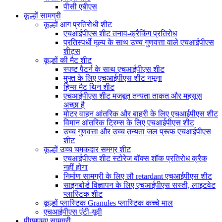
पीसी एबीएस
कूल्हों सामग्री
कूल्हों आग प्रतिरोधी शीट
एचआईपीएस शीट तनाव-क्रैकिंग प्रतिरोध
प्रतिस्पर्धी मूल्य के साथ उच्च गुणवत्ता वाले एचआईपीएस
शीट्स
कूल्हों की मैट शीट
स्पष्ट पैटर्न के साथ एचआईपीएस शीट
मुफ्त के लिए एचआईपीएस शीट नमूना
हिप्स मैट थिन शीट
एचआईपीएस शीट मजबूत तन्यता ताकत और महसूस
अच्छा है
मोटर वाहन आंतरिक और बाहरी के लिए एचआईपीएस शीट
विमान आंतरिक ट्रिम्स के लिए एचआईपीएस शीट
उच्च गुणवत्ता और उच्च तन्यता जल प्रूफ एचआईपीएस
शीट
कूल्हों उच्च चमकदार समग्र शीट
एचआईपीएस शीट स्टोरेज बॉक्स शॉक प्रतिरोध क्रैक
नहीं होगा
निर्माण सामग्री के लिए लौ retardant एचआईपीएस शीट
साइनबोर्ड विज्ञापन के लिए एचआईपीएस सस्ती, लाइटवेट
प्लास्टिक शीट
कूल्हों प्लास्टिक Granules प्लास्टिक कच्चे माल
एचआईपीएस एंटी-यूवी
पीएमएमए सामग्री