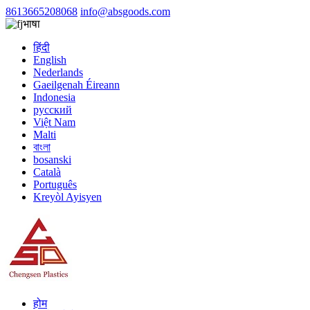
8613665208068
info@absgoods.com
भाषा
हिंदी
English
Nederlands
Gaeilgenah Éireann
Indonesia
русский
Việt Nam
Malti
বাংলা
bosanski
Català
Português
Kreyòl Ayisyen
होम